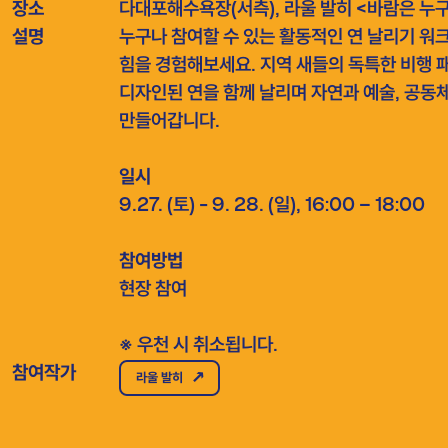
장소
다대포해수욕장(서측), 라울 발히 <바람은 누구의 것인가?> 앞​​​​‌ ‍ ​‍​‍‌‍ ‌ ​‍‌‍‍‌‌‍‌ ‌‍‍‌‌‍ ‍​‍​‍​ ‍‍​‍​‍‌ ​ ‌‍​‌‌‍ ‍‌‍‍‌‌ ‌​‌ ‍‌​‍ ‍‌‍‍‌‌‍ ​‍​‍​‍ ​​‍​‍‌‍‍​‌ ​‍‌‍‌‌‌‍‌‍​‍​‍​ ‍‍​‍​‍‌‍‍​‌ ‌​‌ ‌​‌ ​​‌ ​ ​ ‍‍​‍ ​‍ ‌ ​ ‌‍​‌‌‍‌‍​ ​‍​ ​​​ ​‍​ ‌‌​‍ ‍‌ ​ ‌‍​‌‌‍ ‍‌‍‍‌‌ ‌​‌ ‍‌​‍ ‍‌ ​ ‌ ‌​‌ ‌‌‌‍‌​‌‍‍‌‌‍ ​‍ ‌‍‍‌‌‍ ‍‌ ‌​‌‍‌‌‌‍ ‍‌ ‌​​‍ ‌‍‌‌‌‍‌​‌‍‍‌‌ ‌​​‍ ‌‍ ‌‌‍ ‌‍‌​‌‍‌‌​ ‌‌ ​​‌ ​‍‌‍‌‌‌ ​ ‌‍‌‌‌‍ ‍‌ ‌​‌‍​‌‌ ‌​‌‍‍‌‌‍ ‌‍ ‍​ ‍ ‌‍‍‌‌‍‌​​ ‌​ ‌‌​ ‍​‌‍‌‍‌‍​ ​ ​​‌‍‌​​ ​ ​ ​​​‍ ‌‌‍‌​‌‍‌‍‌‍‌‌​ ​ ​‍ ‌​ ‌​​ ‍‌​ ‍​‌‍​‍​‍ ‌​ ‍‌​ ​​​ ‍‌‌‍​ ​‍ ‌​ ​‍‌‍‌​​ ​‍‌‍​‍​ ​ ‌‍‌‍​ ​​​ ‌​​ ​ ​ ​​​ ​​​ ‍​​ ‍ ‌ ‌​‌ ‍‌‌ ​​‌‍‌‌​ ‌‌ ​​‌ ​‍‌‍ ‌‍‌ ‌ ​‍‌‍​‌‌‍ ‌​ ‍ ‌ ​​‌‍​‌‌ ‌​‌‍‍​​ ‌‌ ‌‍‌‍‌‌‌‍ ‍‌ ‌‌‌‍‌‌​ ‌‍​‍‌‍​‌‌ ​ ‌‍‌‌‌‌‌‌‌ ​‍‌‍ ​​ ‌‌‍‍​‌ ‌​‌ ‌​‌ ​​‌ ​ ​‍‌‌​ ​ ‌​​‌​‍‌‌​ ​‍‌​‌‍​‍‌‌​ ​‍‌​‌‍‌ ​ ‌‍​‌‌‍‌‍​ ​‍​ ​​​ ​‍​ ‌‌​‍ ‍‌ ​ ‌‍​‌‌‍ ‍‌‍‍‌‌ ‌​‌ ‍‌​‍ ‍‌ ​ ‌ ‌​‌ ‌‌‌‍‌​‌‍‍‌‌‍ ​‍‌‍‌‍‍‌‌‍‌​​ ‌​ ‌‌​ ‍​‌‍‌‍‌‍​ ​ ​​‌‍‌​​ ​ ​ ​​​‍ ‌‌
설명
누구나 참여할 수 있는 활동적인 연 날리기 워
힘을 경험해보세요. 지역 새들의 독특한 비행 
디자인된 연을 함께 날리며 자연과 예술, 공동
만들어갑니다.​​​​‌ ‍ ​‍​‍‌‍ ‌ ​‍‌‍‍‌‌‍‌ ‌‍‍‌‌‍ ‍​‍​‍​ ‍‍​‍​‍‌ ​ ‌‍​‌‌‍ ‍‌‍‍‌‌ ‌​‌ ‍‌​‍ ‍‌‍‍‌‌‍ ​‍​‍​‍ ​​‍​‍‌‍‍​‌ ​‍‌‍‌‌‌‍‌‍​‍​‍​ ‍‍​‍​‍‌‍‍​‌ ‌​‌ ‌​‌ ​​‌ ​ ​ ‍‍​‍ ​‍ ‌ ​ ‌‍​‌‌‍‌‍​ ​‍​ ​​​ ​‍​ ‌‌​‍ ‍‌ ​ ‌‍​‌‌‍ ‍‌‍‍‌‌ ‌​‌ ‍‌​‍ ‍‌ ​ ‌ ‌​‌ ‌‌‌‍‌​‌‍‍‌‌‍ ​‍ ‌‍‍‌‌‍ ‍‌ ‌​‌‍‌‌‌‍ ‍‌ ‌​​‍ ‌‍‌‌‌‍‌​‌‍‍‌‌ ‌​​‍ ‌‍ ‌‌‍ ‌‍‌​‌‍‌‌​ ‌‌ ​​‌ ​‍‌‍‌‌‌ ​ ‌‍‌‌‌‍ ‍‌ ‌​‌‍​‌‌ ‌​‌‍‍‌‌‍ ‌‍ ‍​ ‍ ‌‍‍‌‌‍‌​​ ‌​ ‌‌​ ‍​‌‍‌‍‌‍​ ​ ​​‌‍‌​​ ​ ​ ​​​‍ ‌‌‍‌​‌‍‌‍‌‍‌‌​ ​ ​‍ ‌​ ‌​​ ‍‌​ ‍​‌‍​‍​‍ ‌​ ‍‌​ ​​​ ‍‌‌‍​ ​‍ ‌​ ​‍‌‍‌​​ ​‍‌‍​‍​ ​ ‌‍‌‍​ ​​​ ‌​​ ​ ​ ​​​ ​​​ ‍​​ ‍ ‌ ‌​‌ ‍‌‌ ​​‌‍‌‌​ ‌‌ ​​‌ ​‍‌‍ ‌‍‌ ‌ ​‍‌‍​‌‌‍ ‌​ ‍ ‌ ​​‌‍​‌‌ ‌​‌‍‍​​ ‌‌‍‌​‌‍‌‌‌ ​ ‌‍​ ‌ ​‍‌‍‍‌‌ ​​‌ ‌​‌‍‍‌‌‍ ‌‍ ‍​‍‌‌​ ‌‌‌​​‍‌‌ ‌‍‍ ‌‍‌‌‌ ‍‌​‍‌‌​ ​ ‌​‌​​‍‌‌​ ​ ‌​‌​​‍‌‌​ ​‍​ ​‍‌‍‌‍‌‍‌‍​ ​‍‌‍‌​​ ‌ ​ ​​​ ‍​​ ‌​​ ‌ ​ ‌​​ ‌ ‌‍‌‌​‍‌‌​ ​‍​ ​‍​‍‌‌​ ‌‌‌​‌​​‍ ‍‌‍​ ‌‍‍​‌‍‍‌‌‍ ​‌‍‌​‌ ​‍‌‍‌‌‌‍ ‍​‍‌‌​ ‌‌‌​​‍‌‌ ‌‍‍ ‌‍‌‌‌ ‍‌​‍‌‌​ ​ ‌​‌​​‍‌‌​ ​ ‌​‌​​‍‌‌​ ​‍​ ​‍​ ‍‌‌‍‌‍​ ‌ ‌‍‌​‌‍‌‍​ ​‌​ ​‌​ ‌​​ ‌‍‌‍​‌‌‍​‌​ ‌ ​‍‌‌​ ​‍​ ​‍​‍‌‌​ ‌‌‌​‌​​‍ ‍‌ ‌​‌‍‌‌‌ ‍​‌ ‌​​ ‌‍​‍‌‍​‌‌ ​ ‌‍‌‌‌‌‌‌‌ ​‍‌‍ ​​ ‌‌‍‍​‌ ‌​‌ ‌​‌ ​​‌ ​ ​‍‌‌​ ​ ‌​​‌​‍‌‌​ ​‍‌​‌‍​‍‌‌​ ​‍‌​‌‍‌ ​ ‌‍​‌‌‍‌‍​ ​‍​ ​​​ ​‍​ ‌‌​‍ ‍‌ ​ ‌‍​‌‌‍ ‍‌‍‍‌‌ ‌​‌ ‍‌​‍ ‍‌ ​ ‌ ‌​‌ ‌‌‌‍‌​‌‍‍‌‌‍ ​‍‌‍‌‍‍‌‌‍‌​​ ‌​ ‌‌​ ‍​‌‍‌‍‌‍​ ​ ​​‌‍‌​​ ​ ​ ​​​‍ ‌‌‍‌​‌‍‌‍‌‍‌‌​ ​ ​‍ ‌​ ‌​​ ‍‌​ ‍​‌‍​‍​‍ ‌​ ‍‌​ ​​​ ‍‌‌‍​ ​‍ ‌​ ​‍‌‍‌​​ ​‍‌‍​‍​ ​ ‌‍‌‍​ ​​​ ‌​​ ​ ​ ​​​ ​​​ ‍​​‍‌‍‌ ‌​‌ ‍‌‌ ​​‌‍‌‌​ ‌‌ ​​‌ ​‍‌‍ ‌‍‌ ‌ ​‍‌‍​‌‌‍ ‌​‍‌‍‌ ​​‌‍​‌‌ ‌​‌‍‍​​ ‌‌‍‌​‌‍‌‌‌ ​ ‌‍​ ‌ ​‍‌‍‍‌‌ ​​‌ ‌​‌‍‍‌‌‍ ‌‍ ‍​‍‌‌​ ‌‌‌​​‍‌‌ ‌‍‍ ‌‍‌‌‌ ‍‌​‍‌‌​ ​ ‌​‌​​‍‌‌​ ​ ‌​‌​​‍‌‌​ ​‍​ ​‍‌‍‌‍‌‍‌‍​ ​‍‌‍‌​​ ‌ ​ ​​​ ‍​​ ‌​​ ‌ ​ ‌​​ ‌ ‌‍‌‌​‍‌‌​ ​‍​ ​‍​‍‌‌​ ‌‌‌​‌​​‍ ‍‌‍​ ‌‍‍​‌‍‍‌‌‍ ​‌‍‌​‌ ​‍‌‍‌‌‌‍ ‍​‍‌‌​ ‌‌‌​​‍‌‌ ‌‍‍ ‌‍‌‌‌ ‍‌​‍‌‌​ ​ ‌​‌​​‍‌‌​ ​ ‌​‌​​‍‌‌​ ​‍​ ​‍​ ‍‌‌‍‌‍​ ‌ ‌‍‌​‌‍‌‍​ ​‌​ ​‌​ ‌​​ ‌‍‌‍​‌‌‍​‌​ ‌ ​‍‌‌​ ​‍​ ​‍​‍‌‌​ ‌‌‌​‌​​‍ ‍‌ ‌​‌‍‌‌‌ ‍​‌ ‌​​‍‌‍‌ ​​‌‍‌‌‌ ​‍‌ ​ ‌ ​​‌‍‌‌‌‍​ ‌ ‌​‌‍‍‌‌ ‌‍‌‍‌‌​ ‌‌ ​​‌ ‌‌‌‍​‍‌‍ ​‌‍‍‌‌ ​ ‌‍‍​‌‍‌‌‌‍‌​​‍​‍‌ ‌
일시​​​​‌ ‍ ​‍​‍‌‍ ‌ ​‍‌‍‍‌‌‍‌ ‌‍‍‌‌‍ ‍​‍​‍​ ‍‍​‍​‍‌ ​ ‌‍​‌‌‍ ‍‌‍‍‌‌ ‌​‌ ‍‌​‍ ‍‌‍‍‌‌‍ ​‍​‍​‍ ​​‍​‍‌‍‍​‌ ​‍‌‍‌‌‌‍‌‍​‍​‍​ ‍‍​‍​‍‌‍‍​‌ ‌​‌ ‌​‌ ​​‌ ​ ​ ‍‍​‍ ​‍ ‌ ​ ‌‍​‌‌‍‌‍​ ​‍​ ​​​ ​‍​ ‌‌​‍ ‍‌ ​ ‌‍​‌‌‍ ‍‌‍‍‌‌ ‌​‌ ‍‌​‍ ‍‌ ​ ‌ ‌​‌ ‌‌‌‍‌​‌‍‍‌‌‍ ​‍ ‌‍‍‌‌‍ ‍‌ ‌​‌‍‌‌‌‍ ‍‌ ‌​​‍ ‌‍‌‌‌‍‌​‌‍‍‌‌ ‌​​‍ ‌‍ ‌‌‍ ‌‍‌​‌‍‌‌​ ‌‌ ​​‌ ​‍‌‍‌‌‌ ​ ‌‍‌‌‌‍ ‍‌ ‌​‌‍​‌‌ ‌​‌‍‍‌‌‍ ‌‍ ‍​ ‍ ‌‍‍‌‌‍‌​​ ‌​ ‌‌​ ‍​‌‍‌‍‌‍​ ​ ​​‌‍‌​​ ​ ​ ​​​‍ ‌‌‍‌​‌‍‌‍‌‍‌‌​ ​ ​‍ ‌​ ‌​​ ‍‌​ ‍​‌‍​‍​‍ ‌​ ‍‌​ ​​​ ‍‌‌‍​ ​‍ ‌​ ​‍‌‍‌​​ ​‍‌‍​‍​ ​ ‌‍‌‍​ ​​​ ‌​​ ​ ​ ​​​ ​​​ ‍​​ ‍ ‌ ‌​‌ ‍‌‌ ​​‌‍‌‌​ ‌‌ ​​‌ ​‍‌‍ ‌‍‌ ‌ ​‍‌‍​‌‌‍ ‌​ ‍ ‌ ​​‌‍​‌‌ ‌​‌‍‍​​ ‌‌‍‌​‌‍‌‌‌ ​ ‌‍​ ‌ ​‍‌‍‍‌‌ ​​‌ ‌​‌‍‍‌‌‍ ‌‍ ‍​‍‌‌​ ‌‌‌​​‍‌‌ ‌‍‍ ‌‍‌‌‌ ‍‌​‍‌‌​ ​ ‌​‌​​‍‌‌​ ​ ‌​‌​​‍‌‌​ ​‍​ ​‍​ ‍​​ ​‍​ ​​​ ‌‌​ ‌​​ ‍​​ ​ ‌‍​ ‌‍‌​‌‍​ ​ ​​​ ‍‌​‍‌‌​ ​‍​ ​‍​‍‌‌​ ‌‌‌​‌​​‍ ‍‌‍​ ‌‍‍​‌‍‍‌‌‍ ​‌‍‌​‌ ​‍‌‍‌‌‌‍ ‍​‍‌‌​ ‌‌‌​​‍‌‌ ‌‍‍ ‌‍‌‌‌ ‍‌​‍‌‌​ ​ ‌​‌​​‍‌‌​ ​ ‌​‌​​‍‌‌​ ​‍​ ​‍​ ‌ ​ ‍‌​ ‍‌‌‍​‍‌‍​ ‌‍‌​​ ‌‍​ ​ ​ ​‍​ ‌‌‌‍​‍‌‍‌‍​‍‌‌​ ​‍​ ​‍​‍‌‌​ ‌‌‌​‌​​‍ ‍‌ ‌​‌‍‌‌‌ ‍​‌ ‌​​ ‌‍​‍‌‍​‌‌ ​ ‌‍‌‌‌‌‌‌‌ ​‍‌‍ ​​ ‌‌‍‍​‌ ‌​‌ ‌​‌ ​​‌ ​ ​‍‌‌​ ​ ‌​​‌​‍‌‌​ ​‍‌​‌‍​‍‌‌​ ​‍‌​‌‍‌ ​ ‌‍​‌‌‍‌‍​ ​‍​ ​​​ ​‍​ ‌‌​‍ ‍‌ ​ ‌‍​‌‌‍ ‍‌‍‍‌‌ ‌​‌ ‍‌​‍ ‍‌ ​ ‌ ‌​‌ ‌‌‌‍‌​‌‍‍‌‌‍ ​‍‌‍‌‍‍‌‌‍‌​​ ‌​ ‌‌​ ‍​‌‍‌‍‌‍​ ​ ​​‌‍‌​​ ​ ​ ​​​‍ ‌‌‍‌​‌‍‌‍‌‍‌‌​ ​ ​‍ ‌​ ‌​​ ‍‌​ ‍​‌‍​‍​‍ ‌​ ‍‌​ ​​​ ‍‌‌‍​ ​‍ ‌​ ​‍‌‍‌​​ ​‍‌‍​‍​ ​ ‌‍‌‍​ ​​​ ‌​​ ​ ​ ​​​ ​​​ ‍​​‍‌‍‌ ‌​‌ ‍‌‌ ​​‌‍‌‌​ ‌‌ ​​‌ ​‍‌‍ ‌‍‌ ‌ ​‍‌‍​‌‌‍ ‌​‍‌‍‌ ​​‌‍​‌‌ ‌​‌‍‍​​ ‌‌‍‌​‌‍‌‌‌ ​ ‌‍​ ‌ ​‍‌‍‍‌‌ ​​‌ ‌​‌‍‍‌‌‍ ‌‍ ‍​‍‌‌​ ‌‌‌​​‍‌‌ ‌‍‍ ‌‍‌‌‌ ‍‌​‍‌‌​ ​ ‌​‌​​‍‌‌​ ​ ‌​‌​​‍‌‌​ ​‍​ ​‍​ ‍​​ ​‍​ ​​​ ‌‌​ ‌​​ ‍​​ ​ ‌‍​ ‌‍‌​‌‍​ ​ ​​​ ‍‌​‍‌‌​ ​‍​ ​‍​‍‌‌​ ‌‌‌​‌​​‍ ‍‌‍​ ‌‍‍​‌‍‍‌‌‍ ​‌‍‌​‌ ​‍‌‍‌‌‌‍ ‍​‍‌‌​ ‌‌‌​​‍‌‌ ‌‍‍ ‌‍‌‌‌ ‍‌​‍‌‌​ ​ ‌​‌​​‍‌‌​ ​ ‌​‌​​‍‌‌​ ​‍​ ​‍​ ‌ ​ ‍‌​ ‍‌‌‍​‍‌‍​ ‌‍‌​​ ‌‍​ ​ ​ ​‍​ ‌‌‌‍​‍‌‍‌‍​‍‌‌​ ​‍​ ​‍​‍‌‌​ ‌‌‌​‌​​‍ ‍‌ ‌​‌‍‌‌‌ ‍​‌ ‌​​‍‌‍‌ ​​‌‍‌‌‌ ​‍‌ ​ ‌ ​​‌‍‌‌‌‍​ ‌ ‌​‌‍‍‌‌ ‌‍‌‍‌‌​ ‌‌ ​​‌ ‌‌‌‍​‍‌‍ ​‌‍‍‌‌ ​ ‌‍‍​‌‍‌‌‌‍‌​​‍​‍‌ ‌
9.27. (토) - 9. 28. (일), 16:00 – 18:00​​​​‌ ‍ ​‍​‍‌‍ ‌ ​‍‌‍‍‌‌‍‌ ‌‍‍‌‌‍ ‍​‍​‍​ ‍‍​‍​‍‌ ​ ‌‍​‌‌‍ ‍‌‍‍‌‌ ‌​‌ ‍‌​‍ ‍‌‍‍‌‌‍ ​‍​‍​‍ ​​‍​‍‌‍‍​‌ ​‍‌‍‌‌‌‍‌‍​‍​‍​ ‍‍​‍​‍‌‍‍​‌ ‌​‌ ‌​‌ ​​‌ ​ ​ ‍‍​‍ ​‍ ‌ ​ ‌‍​‌‌‍‌‍​ ​‍​ ​​​ ​‍​ ‌‌​‍ ‍‌ ​ ‌‍​‌‌‍ ‍‌‍‍‌‌ ‌​‌ ‍‌​‍ ‍‌ ​ ‌ ‌​‌ ‌‌‌‍‌​‌‍‍‌‌‍ ​‍ ‌‍‍‌‌‍ ‍‌ ‌​‌‍‌‌‌‍ ‍‌ ‌​​‍ ‌‍‌‌‌‍‌​‌‍‍‌‌ ‌​​‍ ‌‍ ‌‌‍ ‌‍‌​‌‍‌‌​ ‌‌ ​​‌ ​‍‌‍‌‌‌ ​ ‌‍‌‌‌‍ ‍‌ ‌​‌‍​‌‌ ‌​‌‍‍‌‌‍ ‌‍ ‍​ ‍ ‌‍‍‌‌‍‌​​ ‌​ ‌‌​ ‍​‌‍‌‍‌‍​ ​ ​​‌‍‌​​ ​ ​ ​​​‍ ‌‌‍‌​‌‍‌‍‌‍‌‌​ ​ ​‍ ‌​ ‌​​ ‍‌​ ‍​‌‍​‍​‍ ‌​ ‍‌​ ​​​ ‍‌‌‍​ ​‍ ‌​ ​‍‌‍‌​​ ​‍‌‍​‍​ ​ ‌‍‌‍​ ​​​ ‌​​ ​ ​ ​​​ ​​​ ‍​​ ‍ ‌ ‌​‌ ‍‌‌ ​​‌‍‌‌​ ‌‌ ​​‌ ​‍‌‍ ‌‍‌ ‌ ​‍‌‍​‌‌‍ ‌​ ‍ ‌ ​​‌‍​‌‌ ‌​‌‍‍​​ ‌‌‍‌​‌‍‌‌‌ ​ ‌‍​ ‌ ​‍‌‍‍‌‌ ​​‌ ‌​‌‍‍‌‌‍ ‌‍ ‍​‍‌‌​ ‌‌‌​​‍‌‌ ‌‍‍ ‌‍‌‌‌ ‍‌​‍‌‌​ ​ ‌​‌​​‍‌‌​ ​ ‌​‌​​‍‌‌​ ​‍​ ​‍‌‍‌‍​ ​​​ ​ ​ ‌‍​ ​ ​ ‌ ‌‍‌​​ ​​‌‍​ ‌‍​‌​ ‍​​ ​ ​‍‌‌​ ​‍​ ​‍​‍‌‌​ ‌‌‌​‌​​‍ ‍‌‍​ ‌‍‍​‌‍‍‌‌‍ ​‌‍‌​‌ ​‍‌‍‌‌‌‍ ‍​‍‌‌​ ‌‌‌​​‍‌‌ ‌‍‍ ‌‍‌‌‌ ‍‌​‍‌‌​ ​ ‌​‌​​‍‌‌​ ​ ‌​‌​​‍‌‌​ ​‍​ ​‍​ ‌​​ ‍​​ ​‍‌‍‌‌‌‍​‌​ ‌​​ ​​‌‍‌‍‌‍​‌‌‍​‌‌‍‌‍​ ​​​‍‌‌​ ​‍​ ​‍​‍‌‌​ ‌‌‌​‌​​‍ ‍‌ ‌​‌‍‌‌‌ ‍​‌ ‌​​ ‌‍​‍‌‍​‌‌ ​ ‌‍‌‌‌‌‌‌‌ ​‍‌‍ ​​ ‌‌‍‍​‌ ‌​‌ ‌​‌ ​​‌ ​ ​‍‌‌​ ​ ‌​​‌​‍‌‌​ ​‍‌​‌‍​‍‌‌​ ​‍‌​‌‍‌ ​ ‌‍​‌‌‍‌‍​ ​‍​ ​​​ ​‍​ ‌‌​‍ ‍‌ ​ ‌‍​‌‌‍ ‍‌‍‍‌‌ ‌​‌ ‍‌​‍ ‍‌ ​ ‌ ‌​‌ ‌‌‌‍‌​‌‍‍‌‌‍ ​‍‌‍‌‍‍‌‌‍‌​​ ‌​ ‌‌​ ‍​‌‍‌‍‌‍​ ​ ​​‌‍‌​​ ​ ​ ​​​‍ ‌‌‍‌​‌‍‌‍‌‍‌‌​ ​ ​‍ ‌​ ‌​​ ‍‌​ ‍​‌‍​‍​‍ ‌​ ‍‌​ ​​​ ‍‌‌‍​ ​‍ ‌​ ​‍‌‍‌​​ ​‍‌‍​‍​ ​ ‌‍‌‍​ ​​​ ‌​​ ​ ​ ​​​ ​​​ ‍​​‍‌‍‌ ‌​‌ ‍‌‌ ​​‌‍‌‌​ ‌‌ ​​‌ ​‍‌‍ ‌‍‌ ‌ ​‍‌‍​‌‌‍ ‌​‍‌‍‌ ​​‌‍​‌‌ ‌​‌‍‍​​ ‌‌‍‌​‌‍‌‌‌ ​ ‌‍​ ‌ ​‍‌‍‍‌‌ ​​‌ ‌​‌‍‍‌‌‍ ‌‍ ‍​‍‌‌​ ‌‌‌​​‍‌‌ ‌‍‍ ‌‍‌‌‌ ‍‌​‍‌‌​ ​ ‌​‌​​‍‌‌​ ​ ‌​‌​​‍‌‌​ ​‍​ ​‍‌‍‌‍​ ​​​ ​ ​ ‌‍​ ​ ​ ‌ ‌‍‌​​ ​​‌‍​ ‌‍​‌​ ‍​​ ​ ​‍‌‌​ ​‍​ ​‍​‍‌‌​ ‌‌‌​‌​​‍ ‍‌‍​ ‌‍‍​‌‍‍‌‌‍ ​‌‍‌​‌ ​‍‌‍‌‌‌‍ ‍​‍‌‌​ ‌‌‌​​‍‌‌ ‌‍‍ ‌‍‌‌‌ ‍‌​‍‌‌​ ​ ‌​‌​​‍‌‌​ ​ ‌​‌​​‍‌‌​ ​‍​ ​‍​ ‌​​ ‍​​ ​‍‌‍‌‌‌‍​‌​ ‌​​ ​​‌‍‌‍‌‍​‌‌‍​‌‌‍‌‍​ ​​​‍‌‌​ ​‍​ ​‍​‍‌‌​ ‌‌‌​‌​​‍ ‍‌ ‌​‌‍‌‌‌ ‍​‌ ‌​​‍‌‍‌ ​​‌‍‌‌‌ ​‍‌ ​ ‌ ​​‌‍‌‌‌‍​ ‌ ‌​‌‍‍‌‌ ‌‍‌‍‌‌​ ‌‌ ​​‌ ‌‌‌‍​‍‌‍ ​‌‍‍‌‌ ​ ‌‍‍​‌‍‌‌‌‍‌​​‍​‍‌ ‌
참여방법​​​​‌ ‍ ​‍​‍‌‍ ‌ ​‍‌‍‍‌‌‍‌ ‌‍‍‌‌‍ ‍​‍​‍​ ‍‍​‍​‍‌ ​ ‌‍​‌‌‍ ‍‌‍‍‌‌ ‌​‌ ‍‌​‍ ‍‌‍‍‌‌‍ ​‍​‍​‍ ​​‍​‍‌‍‍​‌ ​‍‌‍‌‌‌‍‌‍​‍​‍​ ‍‍​‍​‍‌‍‍​‌ ‌​‌ ‌​‌ ​​‌ ​ ​ ‍‍​‍ ​‍ ‌ ​ ‌‍​‌‌‍‌‍​ ​‍​ ​​​ ​‍​ ‌‌​‍ ‍‌ ​ ‌‍​‌‌‍ ‍‌‍‍‌‌ ‌​‌ ‍‌​‍ ‍‌ ​ ‌ ‌​‌ ‌‌‌‍‌​‌‍‍‌‌‍ ​‍ ‌‍‍‌‌‍ ‍‌ ‌​‌‍‌‌‌‍ ‍‌ ‌​​‍ ‌‍‌‌‌‍‌​‌‍‍‌‌ ‌​​‍ ‌‍ ‌‌‍ ‌‍‌​‌‍‌‌​ ‌‌ ​​‌ ​‍‌‍‌‌‌ ​ ‌‍‌‌‌‍ ‍‌ ‌​‌‍​‌‌ ‌​‌‍‍‌‌‍ ‌‍ ‍​ ‍ ‌‍‍‌‌‍‌​​ ‌​ ‌‌​ ‍​‌‍‌‍‌‍​ ​ ​​‌‍‌​​ ​ ​ ​​​‍ ‌‌‍‌​‌‍‌‍‌‍‌‌​ ​ ​‍ ‌​ ‌​​ ‍‌​ ‍​‌‍​‍​‍ ‌​ ‍‌​ ​​​ ‍‌‌‍​ ​‍ ‌​ ​‍‌‍‌​​ ​‍‌‍​‍​ ​ ‌‍‌‍​ ​​​ ‌​​ ​ ​ ​​​ ​​​ ‍​​ ‍ ‌ ‌​‌ ‍‌‌ ​​‌‍‌‌​ ‌‌ ​​‌ ​‍‌‍ ‌‍‌ ‌ ​‍‌‍​‌‌‍ ‌​ ‍ ‌ ​​‌‍​‌‌ ‌​‌‍‍​​ ‌‌‍‌​‌‍‌‌‌ ​ ‌‍​ ‌ ​‍‌‍‍‌‌ ​​‌ ‌​‌‍‍‌‌‍ ‌‍ ‍​‍‌‌​ ‌‌‌​​‍‌‌ ‌‍‍ ‌‍‌‌‌ ‍‌​‍‌‌​ ​ ‌​‌​​‍‌‌​ ​ ‌​‌​​‍‌‌​ ​‍​ ​‍​ ‍​‌‍​‍​ ‍‌‌‍‌‌​ ‌‍‌‍‌‌‌‍‌​​ ‍‌​ ‌​‌‍‌‌​ ​ ​ ​‍​‍‌‌​ ​‍​ ​‍​‍‌‌​ ‌‌‌​‌​​‍ ‍‌‍​ ‌‍‍​‌‍‍‌‌‍ ​‌‍‌​‌ ​‍‌‍‌‌‌‍ ‍​‍‌‌​ ‌‌‌​​‍‌‌ ‌‍‍ ‌‍‌‌‌ ‍‌​‍‌‌​ ​ ‌​‌​​‍‌‌​ ​ ‌​‌​​‍‌‌​ ​‍​ ​‍​ ‌‍‌‍‌​​ ​‍​ ‌‍​ ‌ ​ ‌​​ ‌‍‌‍‌​‌‍​‌​ ‍‌​ ‍‌‌‍​‍​‍‌‌​ ​‍​ ​‍​‍‌‌​ ‌‌‌​‌​​‍ ‍‌ ‌​‌‍‌‌‌ ‍​‌ ‌​​ ‌‍​‍‌‍​‌‌ ​ ‌‍‌‌‌‌‌‌‌ ​‍‌‍ ​​ ‌‌‍‍​‌ ‌​‌ ‌​‌ ​​‌ ​ ​‍‌‌​ ​ ‌​​‌​‍‌‌​ ​‍‌​‌‍​‍‌‌​ ​‍‌​‌‍‌ ​ ‌‍​‌‌‍‌‍​ ​‍​ ​​​ ​‍​ ‌‌​‍ ‍‌ ​ ‌‍​‌‌‍ ‍‌‍‍‌‌ ‌​‌ ‍‌​‍ ‍‌ ​ ‌ ‌​‌ ‌‌‌‍‌​‌‍‍‌‌‍ ​‍‌‍‌‍‍‌‌‍‌​​ ‌​ ‌‌​ ‍​‌‍‌‍‌‍​ ​ ​​‌‍‌​​ ​ ​ ​​​‍ ‌‌‍‌​‌‍‌‍‌‍‌‌​ ​ ​‍ ‌​ ‌​​ ‍‌​ ‍​‌‍​‍​‍ ‌​ ‍‌​ ​​​ ‍‌‌‍​ ​‍ ‌​ ​‍‌‍‌​​ ​‍‌‍​‍​ ​ ‌‍‌‍​ ​​​ ‌​​ ​ ​ ​​​ ​​​ ‍​​‍‌‍‌ ‌​‌ ‍‌‌ ​​‌‍‌‌​ ‌‌ ​​‌ ​‍‌‍ ‌‍‌ ‌ ​‍‌‍​‌‌‍ ‌​‍‌‍‌ ​​‌‍​‌‌ ‌​‌‍‍​​ ‌‌‍‌​‌‍‌‌‌ ​ ‌‍​ ‌ ​‍‌‍‍‌‌ ​​‌ ‌​‌‍‍‌‌‍ ‌‍ ‍​‍‌‌​ ‌‌‌​​‍‌‌ ‌‍‍ ‌‍‌‌‌ ‍‌​‍‌‌​ ​ ‌​‌​​‍‌‌​ ​ ‌​‌​​‍‌‌​ ​‍​ ​‍​ ‍​‌‍​‍​ ‍‌‌‍‌‌​ ‌‍‌‍‌‌‌‍‌​​ ‍‌​ ‌​‌‍‌‌​ ​ ​ ​‍​‍‌‌​ ​‍​ ​‍​‍‌‌​ ‌‌‌​‌​​‍ ‍‌‍​ ‌‍‍​‌‍‍‌‌‍ ​‌‍‌​‌ ​‍‌‍‌‌‌‍ ‍​‍‌‌​ ‌‌‌​​‍‌‌ ‌‍‍ ‌‍‌‌‌ ‍‌​‍‌‌​ ​ ‌​‌​​‍‌‌​ ​ ‌​‌​​‍‌‌​ ​‍​ ​‍​ ‌‍‌‍‌​​ ​‍​ ‌‍​ ‌ ​ ‌​​ ‌‍‌‍‌​‌‍​‌​ ‍‌​ ‍‌‌‍​‍​‍‌‌​ ​‍​ ​‍​‍‌‌​ ‌‌‌​‌​​‍ ‍‌ ‌​‌‍‌‌‌ ‍​‌ ‌​​‍‌‍‌ ​​‌‍‌‌‌ ​‍‌ ​ ‌ ​​‌‍‌‌‌‍​ ‌ ‌​‌‍‍‌‌ ‌‍‌‍‌‌​ ‌‌ ​​‌ ‌‌‌‍​‍‌‍ ​‌‍‍‌‌ ​ ‌‍‍​‌‍‌‌‌‍‌​​‍​‍‌ ‌
현장 참여​​​​‌ ‍ ​‍​‍‌‍ ‌ ​‍‌‍‍‌‌‍‌ ‌‍‍‌‌‍ ‍​‍​‍​ ‍‍​‍​‍‌ ​ ‌‍​‌‌‍ ‍‌‍‍‌‌ ‌​‌ ‍‌​‍ ‍‌‍‍‌‌‍ ​‍​‍​‍ ​​‍​‍‌‍‍​‌ ​‍‌‍‌‌‌‍‌‍​‍​‍​ ‍‍​‍​‍‌‍‍​‌ ‌​‌ ‌​‌ ​​‌ ​ ​ ‍‍​‍ ​‍ ‌ ​ ‌‍​‌‌‍‌‍​ ​‍​ ​​​ ​‍​ ‌‌​‍ ‍‌ ​ ‌‍​‌‌‍ ‍‌‍‍‌‌ ‌​‌ ‍‌​‍ ‍‌ ​ ‌ ‌​‌ ‌‌‌‍‌​‌‍‍‌‌‍ ​‍ ‌‍‍‌‌‍ ‍‌ ‌​‌‍‌‌‌‍ ‍‌ ‌​​‍ ‌‍‌‌‌‍‌​‌‍‍‌‌ ‌​​‍ ‌‍ ‌‌‍ ‌‍‌​‌‍‌‌​ ‌‌ ​​‌ ​‍‌‍‌‌‌ ​ ‌‍‌‌‌‍ ‍‌ ‌​‌‍​‌‌ ‌​‌‍‍‌‌‍ ‌‍ ‍​ ‍ ‌‍‍‌‌‍‌​​ ‌​ ‌‌​ ‍​‌‍‌‍‌‍​ ​ ​​‌‍‌​​ ​ ​ ​​​‍ ‌‌‍‌​‌‍‌‍‌‍‌‌​ ​ ​‍ ‌​ ‌​​ ‍‌​ ‍​‌‍​‍​‍ ‌​ ‍‌​ ​​​ ‍‌‌‍​ ​‍ ‌​ ​‍‌‍‌​​ ​‍‌‍​‍​ ​ ‌‍‌‍​ ​​​ ‌​​ ​ ​ ​​​ ​​​ ‍​​ ‍ ‌ ‌​‌ ‍‌‌ ​​‌‍‌‌​ ‌‌ ​​‌ ​‍‌‍ ‌‍‌ ‌ ​‍‌‍​‌‌‍ ‌​ ‍ ‌ ​​‌‍​‌‌ ‌​‌‍‍​​ ‌‌‍‌​‌‍‌‌‌ ​ ‌‍​ ‌ ​‍‌‍‍‌‌ ​​‌ ‌​‌‍‍‌‌‍ ‌‍ ‍​‍‌‌​ ‌‌‌​​‍‌‌ ‌‍‍ ‌‍‌‌‌ ‍‌​‍‌‌​ ​ ‌​‌​​‍‌‌​ ​ ‌​‌​​‍‌‌​ ​‍​ ​‍​ ‍‌​ ‌​‌‍‌‌​ ‌‌‌‍‌‍‌‍​‍‌‍‌‌‌‍​‍‌‍‌‍​ ​‍​ ​‌‌‍​‍​‍‌‌​ ​‍​ ​‍​‍‌‌​ ‌‌‌​‌​​‍ ‍‌‍​ ‌‍‍​‌‍‍‌‌‍ ​‌‍‌​‌ ​‍‌‍‌‌‌‍ ‍​‍‌‌​ ‌‌‌​​‍‌‌ ‌‍‍ ‌‍‌‌‌ ‍‌​‍‌‌​ ​ ‌​‌​​‍‌‌​ ​ ‌​‌​​‍‌‌​ ​‍​ ​‍​ ‍​​ ‌​‌‍‌​‌‍​ ​ ‍‌​ ‌‌​ ‌‌​ ​​​ ‌ ​ ​​‌‍‌​​ ‌​​‍‌‌​ ​‍​ ​‍​‍‌‌​ ‌‌‌​‌​​‍ ‍‌ ‌​‌‍‌‌‌ ‍​‌ ‌​​ ‌‍​‍‌‍​‌‌ ​ ‌‍‌‌‌‌‌‌‌ ​‍‌‍ ​​ ‌‌‍‍​‌ ‌​‌ ‌​‌ ​​‌ ​ ​‍‌‌​ ​ ‌​​‌​‍‌‌​ ​‍‌​‌‍​‍‌‌​ ​‍‌​‌‍‌ ​ ‌‍​‌‌‍‌‍​ ​‍​ ​​​ ​‍​ ‌‌​‍ ‍‌ ​ ‌‍​‌‌‍ ‍‌‍‍‌‌ ‌​‌ ‍‌​‍ ‍‌ ​ ‌ ‌​‌ ‌‌‌‍‌​‌‍‍‌‌‍ ​‍‌‍‌‍‍‌‌‍‌​​ ‌​ ‌‌​ ‍​‌‍‌‍‌‍​ ​ ​​‌‍‌​​ ​ ​ ​​​‍ ‌‌‍‌​‌‍‌‍‌‍‌‌​ ​ ​‍ ‌​ ‌​​ ‍‌​ ‍​‌‍​‍​‍ ‌​ ‍‌​ ​​​ ‍‌‌‍​ ​‍ ‌​ ​‍‌‍‌​​ ​‍‌‍​‍​ ​ ‌‍‌‍​ ​​​ ‌​​ ​ ​ ​​​ ​​​ ‍​​‍‌‍‌ ‌​‌ ‍‌‌ ​​‌‍‌‌​ ‌‌ ​​‌ ​‍‌‍ ‌‍‌ ‌ ​‍‌‍​‌‌‍ ‌​‍‌‍‌ ​​‌‍​‌‌ ‌​‌‍‍​​ ‌‌‍‌​‌‍‌‌‌ ​ ‌‍​ ‌ ​‍‌‍‍‌‌ ​​‌ ‌​‌‍‍‌‌‍ ‌‍ ‍​‍‌‌​ ‌‌‌​​‍‌‌ ‌‍‍ ‌‍‌‌‌ ‍‌​‍‌‌​ ​ ‌​‌​​‍‌‌​ ​ ‌​‌​​‍‌‌​ ​‍​ ​‍​ ‍‌​ ‌​‌‍‌‌​ ‌‌‌‍‌‍‌‍​‍‌‍‌‌‌‍​‍‌‍‌‍​ ​‍​ ​‌‌‍​‍​‍‌‌​ ​‍​ ​‍​‍‌‌​ ‌‌‌​‌​​‍ ‍‌‍​ ‌‍‍​‌‍‍‌‌‍ ​‌‍‌​‌ ​‍‌‍‌‌‌‍ ‍​‍‌‌​ ‌‌‌​​‍‌‌ ‌‍‍ ‌‍‌‌‌ ‍‌​‍‌‌​ ​ ‌​‌​​‍‌‌​ ​ ‌​‌​​‍‌‌​ ​‍​ ​‍​ ‍​​ ‌​‌‍‌​‌‍​ ​ ‍‌​ ‌‌​ ‌‌​ ​​​ ‌ ​ ​​‌‍‌​​ ‌​​‍‌‌​ ​‍​ ​‍​‍‌‌​ ‌‌‌​‌​​‍ ‍‌ ‌​‌‍‌‌‌ ‍​‌ ‌​​‍‌‍‌ ​​‌‍‌‌‌ ​‍‌ ​ ‌ ​​‌‍‌‌‌‍​ ‌ ‌​‌‍‍‌‌ ‌‍‌‍‌‌​ ‌‌ ​​‌ ‌‌‌‍​‍‌‍ ​‌‍‍‌‌ ​ ‌‍‍​‌‍‌‌‌‍‌​​‍​‍‌ ‌
※ 우천 시 취소됩니다.​​​​‌ ‍ ​‍​‍‌‍ ‌ ​‍‌‍‍‌‌‍‌ ‌‍‍‌‌‍ ‍​‍​‍​ ‍‍​‍​‍‌ ​ ‌‍​‌‌‍ ‍‌‍‍‌‌ ‌​‌ ‍‌​‍ ‍‌‍‍‌‌‍ ​‍​‍​‍ ​​‍​‍‌‍‍​‌ ​‍‌‍‌‌‌‍‌‍​‍​‍​ ‍‍​‍​‍‌‍‍​‌ ‌​‌ ‌​‌ ​​‌ ​ ​ ‍‍​‍ ​‍ ‌ ​ ‌‍​‌‌‍‌‍​ ​‍​ ​​​ ​‍​ ‌‌​‍ ‍‌ ​ ‌‍​‌‌‍ ‍‌‍‍‌‌ ‌​‌ ‍‌​‍ ‍‌ ​ ‌ ‌​‌ ‌‌‌‍‌​‌‍‍‌‌‍ ​‍ ‌‍‍‌‌‍ ‍‌ ‌​‌‍‌‌‌‍ ‍‌ ‌​​‍ ‌‍‌‌‌‍‌​‌‍‍‌‌ ‌​​‍ ‌‍ ‌‌‍ ‌‍‌​‌‍‌‌​ ‌‌ ​​‌ ​‍‌‍‌‌‌ ​ ‌‍‌‌‌‍ ‍‌ ‌​‌‍​‌‌ ‌​‌‍‍‌‌‍ ‌‍ ‍​ ‍ ‌‍‍‌‌‍‌​​ ‌​ ‌‌​ ‍​‌‍‌‍‌‍​ ​ ​​‌‍‌​​ ​ ​ ​​​‍ ‌‌‍‌​‌‍‌‍‌‍‌‌​ ​ ​‍ ‌​ ‌​​ ‍‌​ ‍​‌‍​‍​‍ ‌​ ‍‌​ ​​​ ‍‌‌‍​ ​‍ ‌​ ​‍‌‍‌​​ ​‍‌‍​‍​ ​ ‌‍‌‍​ ​​​ ‌​​ ​ ​ ​​​ ​​​ ‍​​ ‍ ‌ ‌​‌ ‍‌‌ ​​‌‍‌‌​ ‌‌ ​​‌ ​‍‌‍ ‌‍‌ ‌ ​‍‌‍​‌‌‍ ‌​ ‍ ‌ ​​‌‍​‌‌ ‌​‌‍‍​​ ‌‌‍‌​‌‍‌‌‌ ​ ‌‍​ ‌ ​‍‌‍‍‌‌ ​​‌ ‌​‌‍‍‌‌‍ ‌‍ ‍​‍‌‌​ ‌‌‌​​‍‌‌ ‌‍‍ ‌‍‌‌‌ ‍‌​‍‌‌​ ​ ‌​‌​​‍‌‌​ ​ ‌​‌​​‍‌‌​ ​‍​ ​‍‌‍‌​‌‍​ ‌‍​‍​ ‍​​ ‌​‌‍‌‍​ ​‌‌‍​ ​ ‌ ‌‍​‍‌‍‌‍​ ​​​‍‌‌​ ​‍​ ​‍​‍‌‌​ ‌‌‌​‌​​‍ ‍‌‍​ ‌‍‍​‌‍‍‌‌‍ ​‌‍‌​‌ ​‍‌‍‌‌‌‍ ‍​‍‌‌​ ‌‌‌​​‍‌‌ ‌‍‍ ‌‍‌‌‌ ‍‌​‍‌‌​ ​ ‌​‌​​‍‌‌​ ​ ‌​‌​​‍‌‌​ ​‍​ ​‍‌‍​‌‌‍​‌‌‍​‍​ ‌‌​ ‌‍‌‍​ ‌‍‌‌​ ​ ​ ​​​ ​‍‌‍​‌‌‍​ ​‍‌‌​ ​‍​ ​‍​‍‌‌​ ‌‌‌​‌​​‍ ‍‌ ‌​‌‍‌‌‌ ‍​‌ ‌​​ ‌‍​‍‌‍​‌‌ ​ ‌‍‌‌‌‌‌‌‌ ​‍‌‍ ​​ ‌‌‍‍​‌ ‌​‌ ‌​‌ ​​‌ ​ ​‍‌‌​ ​ ‌​​‌​‍‌‌​ ​‍‌​‌‍​‍‌‌​ ​‍‌​‌‍‌ ​ ‌‍​‌‌‍‌‍​ ​‍​ ​​​ ​‍​ ‌‌​‍ ‍‌ ​ ‌‍​‌‌‍ ‍‌‍‍‌‌ ‌​‌ ‍‌​‍ ‍‌ ​ ‌ ‌​‌ ‌‌‌‍‌​‌‍‍‌‌‍ ​‍‌‍‌‍‍‌‌‍‌​​ ‌​ ‌‌​ ‍​‌‍‌‍‌‍​ ​ ​​‌‍‌​​ ​ ​ ​​​‍ ‌‌‍‌​‌‍‌‍‌‍‌‌​ ​ ​‍ ‌​ ‌​​ ‍‌​ ‍​‌‍​‍​‍ ‌​ ‍‌​ ​​​ ‍‌‌‍​ ​‍ ‌​ ​‍‌‍‌​​ ​‍‌‍​‍​ ​ ‌‍‌‍​ ​​​ ‌​​ ​ ​ ​​​ ​​​ ‍​​‍‌‍‌ ‌​‌ ‍‌‌ ​​‌‍‌‌​ ‌‌ ​​‌ ​‍‌‍ ‌‍‌ ‌ ​‍‌‍​‌‌‍ ‌​‍‌‍‌ ​​‌‍​‌‌ ‌​‌‍‍​​ ‌‌‍‌​‌‍‌‌‌ ​ ‌‍​ ‌ ​‍‌‍‍‌‌ ​​‌ ‌​‌‍‍‌‌‍ ‌‍ ‍​‍‌‌​ ‌‌‌​​‍‌‌ ‌‍‍ ‌‍‌‌‌ ‍‌​‍‌‌​ ​ ‌​‌​​‍‌‌​ ​ ‌​‌​​‍‌‌​ ​‍​ ​‍‌‍‌​‌‍​ ‌‍​‍​ ‍​​ ‌​‌‍‌‍​ ​‌‌‍​ ​ ‌ ‌‍​‍‌‍‌‍​ ​​​‍‌‌​ ​‍​ ​‍​‍‌‌​ ‌‌‌​‌​​‍ ‍‌‍​ ‌‍‍​‌‍‍‌‌‍ ​‌‍‌​‌ ​‍‌‍‌‌‌‍ ‍​‍‌‌​ ‌‌‌​​‍‌‌ ‌‍‍ ‌‍‌‌‌ ‍‌​‍‌‌​ ​ ‌​‌​​‍‌‌​ ​ ‌​‌​​‍‌‌​ ​‍​ ​‍‌‍​‌‌‍​‌‌‍​‍​ ‌‌​ ‌‍‌‍​ ‌‍‌‌​ ​ ​ ​​​ ​‍‌‍​‌‌‍​ ​‍‌‌​ ​‍​ ​‍​‍‌‌​ ‌‌‌​‌​​‍ ‍‌ ‌​‌‍‌‌‌ ‍​‌ ‌​​‍‌‍‌ ​​‌‍‌‌‌ ​‍‌ ​ ‌ ​​‌‍‌‌‌‍​ ‌ ‌​‌‍‍‌‌ ‌‍‌‍‌‌​ ‌‌ ​​‌ ‌‌‌‍​‍‌‍ ​‌‍‍‌‌ ​ ‌‍‍​‌‍‌‌‌‍‌​​‍​‍‌ ‌
참여작가
라울 발히​​​​‌ ‍ ​‍​‍‌‍ ‌ ​‍‌‍‍‌‌‍‌ ‌‍‍‌‌‍ ‍​‍​‍​ ‍‍​‍​‍‌ ​ ‌‍​‌‌‍ ‍‌‍‍‌‌ ‌​‌ ‍‌​‍ ‍‌‍‍‌‌‍ ​‍​‍​‍ ​​‍​‍‌‍‍​‌ ​‍‌‍‌‌‌‍‌‍​‍​‍​ ‍‍​‍​‍‌‍‍​‌ ‌​‌ ‌​‌ ​​‌ ​ ​ ‍‍​‍ ​‍ ‌ ​ ‌‍​‌‌‍‌‍​ ​‍​ ​​​ ​‍​ ‌‌​‍ ‍‌ ​ ‌‍​‌‌‍ ‍‌‍‍‌‌ ‌​‌ ‍‌​‍ ‍‌ ​ ‌ ‌​‌ ‌‌‌‍‌​‌‍‍‌‌‍ ​‍ ‌‍‍‌‌‍ ‍‌ ‌​‌‍‌‌‌‍ ‍‌ ‌​​‍ ‌‍‌‌‌‍‌​‌‍‍‌‌ ‌​​‍ ‌‍ ‌‌‍ ‌‍‌​‌‍‌‌​ ‌‌ ​​‌ ​‍‌‍‌‌‌ ​ ‌‍‌‌‌‍ ‍‌ ‌​‌‍​‌‌ ‌​‌‍‍‌‌‍ ‌‍ ‍​ ‍ ‌‍‍‌‌‍‌​​ ‌​ ‍‌‌‍​ ​ ‌ ​ ​‌‌‍‌‍‌‍​ ​ ‌‍​ ‌‍​‍ ‌​ ‍‌​ ‍​‌‍​‌​ ​‌​‍ ‌​ ‌​​ ‍‌​ ​‌​ ​ ​‍ ‌‌‍​‌‌‍​‍​ ​​​ ‌​​‍ ‌‌‍‌​‌‍​‌​ ​‌​ ‌​​ ‍​​ ‌‍​ ​​‌‍‌​‌‍‌‌​ ​ ‌‍‌‌‌‍‌​​ ‍ ‌ ‌​‌ ‍‌‌ ​​‌‍‌‌​ ‌‌‍​‌‌ ‌‌‌ ‌​‌‍‍​‌‍ ‌ ​‍​ ‍ ‌ ​​‌‍​‌‌ ‌​‌‍‍​​ ‌‌‍ ‍‌‍​‌‌‍ ‌‌‍‌‌​ ‌‍​‍‌‍​‌‌ ​ ‌‍‌‌‌‌‌‌‌ ​‍‌‍ ​​ ‌‌‍‍​‌ ‌​‌ ‌​‌ ​​‌ ​ ​‍‌‌​ ​ ‌​​‌​‍‌‌​ ​‍‌​‌‍​‍‌‌​ ​‍‌​‌‍‌ ​ ‌‍​‌‌‍‌‍​ ​‍​ ​​​ ​‍​ ‌‌​‍ ‍‌ ​ ‌‍​‌‌‍ ‍‌‍‍‌‌ ‌​‌ ‍‌​‍ ‍‌ ​ ‌ ‌​‌ ‌‌‌‍‌​‌‍‍‌‌‍ ​‍‌‍‌‍‍‌‌‍‌​​ ‌​ ‍‌‌‍​ ​ ‌ ​ ​‌‌‍‌‍‌‍​ ​ ‌‍​ ‌‍​‍ ‌​ ‍‌​ ‍​‌‍​‌​ ​‌​‍ ‌​ ‌​​ ‍‌​ ​‌​ ​ ​‍ ‌‌‍​‌‌‍​‍​ ​​​ ‌​​‍ ‌‌‍‌​‌‍​‌​ ​‌​ ‌​​ ‍​​ ‌‍​ ​​‌‍‌​‌‍‌‌​ ​ ‌‍‌‌‌‍‌​​‍‌‍‌ ‌​‌ ‍‌‌ ​​‌‍‌‌​ ‌‌‍​‌‌ ‌‌‌ ‌​‌‍‍​‌‍ ‌ ​‍​‍‌‍‌ ​​‌‍​‌‌ ‌​‌‍‍​​ ‌‌‍ ‍‌‍​‌‌‍ ‌‌‍‌‌​‍‌‍‌ ​​‌‍‌‌‌ ​‍‌ ​ ‌ ​​‌‍‌‌‌‍​ ‌ ‌​‌‍‍‌‌ ‌‍‌‍‌‌​ ‌‌ ​​‌ ‌‌‌‍​‍‌‍ ​‌‍‍‌‌ ​ ‌‍‍​‌‍‌‌‌‍‌​​‍​‍‌ ‌
↗