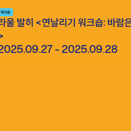
워크숍​​​​‌ ‍ ​‍​‍‌‍ ‌ ​‍‌‍‍‌‌‍‌ ‌‍‍‌‌‍ ‍​‍​‍​ ‍‍​‍​‍‌ ​ ‌‍​‌‌‍ ‍‌‍‍‌‌ ‌​‌ ‍‌​‍ ‍‌‍‍‌‌‍ ​‍​‍​‍ ​​‍​‍‌‍‍​‌ ​‍‌‍‌‌‌‍‌‍​‍​‍​ ‍‍​‍​‍‌‍‍​‌ ‌​‌ ‌​‌ ​​‌ ​ ​ ‍‍​‍ ​‍ ‌ ​ ‌‍​‌‌‍‌‍​ ​‍​ ​​​ ​‍​ ‌‌​‍ ‍‌ ​ ‌‍​‌‌‍ ‍‌‍‍‌‌ ‌​‌ ‍‌​‍ ‍‌ ​ ‌ ‌​‌ ‌‌‌‍‌​‌‍‍‌‌‍ ​‍ ‌‍‍‌‌‍ ‍‌ ‌​‌‍‌‌‌‍ ‍‌ ‌​​‍ ‌‍‌‌‌‍‌​‌‍‍‌‌ ‌​​‍ ‌‍ ‌‌‍ ‌‍‌​‌‍‌‌​ ‌‌ ​​‌ ​‍‌‍‌‌‌ ​ ‌‍‌‌‌‍ ‍‌ ‌​‌‍​‌‌ ‌​‌‍‍‌‌‍ ‌‍ ‍​ ‍ ‌‍‍‌‌‍‌​​ ‌​ ​‍​ ​ ​ ​‍​ ​‌‌‍‌‌​ ‌‌‌‍‌​​ ​‍​‍ ‌​ ‍​​ ‍‌‌‍‌​‌‍‌‌​‍ ‌​ ‌​‌‍‌​​ ‌‍‌‍​ ​‍ ‌​ ‍‌​ ‍​​ ​‌​ ​​​‍ ‌‌‍​‌‌‍​ ‌‍‌‍‌‍‌‌​ ‌‌​ ‌‌​ ‍​​ ‍‌‌‍‌‍‌‍​‌‌‍‌‍‌‍‌‍​ ‍ ‌ ‌​‌ ‍‌‌ ​​‌‍‌‌​ ‌‌ ​​‌ ​‍‌‍ ‌‍‌ ‌ ​‍‌‍​‌‌‍ ‌‌‌‌​‌‍​‌‌‍‌ ​ ‍ ‌ ​​‌‍​‌‌ ‌​‌‍‍​​ ‌‌‍ ‍‌‍​‌‌‍ ‌‌‍‌‌​ ‌‍​‍‌‍​‌‌ ​ ‌‍‌‌‌‌‌‌‌ ​‍‌‍ ​​ ‌‌‍‍​‌ ‌​‌ ‌​‌ ​​‌ ​ ​‍‌‌​ ​ ‌​​‌​‍‌‌​ ​‍‌​‌‍​‍‌‌​ ​‍‌​‌‍‌ ​ ‌‍​‌‌‍‌‍​ ​‍​ ​​​ ​‍​ ‌‌​‍ ‍‌ ​ ‌‍​‌‌‍ ‍‌‍‍‌‌ ‌​‌ ‍‌​‍ ‍‌ ​ ‌ ‌​‌ ‌‌‌‍‌​‌‍‍‌‌‍ ​‍‌‍‌‍‍‌‌‍‌​​ ‌​ ​‍​ ​ ​ ​‍​ ​‌‌‍‌‌​ ‌‌‌‍‌​​ ​‍​‍ ‌​ ‍​​ ‍‌‌‍‌​‌‍‌‌​‍ ‌​ ‌​‌‍‌​​ ‌‍‌‍​ ​‍ ‌​ ‍‌​ ‍​​ ​‌​ ​​​‍ ‌‌‍​‌‌‍​ ‌‍‌‍‌‍‌‌​ ‌‌​ ‌‌​ ‍​​ ‍‌‌‍‌‍‌‍​‌‌‍‌‍‌‍‌‍​‍‌‍‌ ‌​‌ ‍‌‌ ​​‌‍‌‌​ ‌‌ ​​‌ ​‍‌‍ ‌‍‌ ‌ ​‍‌‍​‌‌‍ ‌‌‌‌​‌‍​‌‌‍‌ ​‍‌‍‌ ​​‌‍​‌‌ ‌​‌‍‍​​ ‌‌‍ ‍‌‍​‌‌‍ ‌‌‍‌‌​‍‌‍‌ ​​‌‍‌‌‌ ​‍‌ ​ ‌ ​​‌‍‌‌‌‍​ ‌ ‌​‌‍‍‌‌ ‌‍‌‍‌‌​ ‌‌ ​​‌ ‌‌‌‍​‍‌‍ ​‌‍‍‌‌ ​ ‌‍‍​‌‍‌‌‌‍‌​​‍​‍‌ ‌
라울 발히 <연날리기 워크숍: 바람
‌​​ ‍‌​ ‍​‌‍​‍​‍ ‌​ ‍‌​ ​​​ ‍‌‌‍​ ​‍ ‌​ ​‍‌‍‌​​ ​‍‌‍​‍​ ​ ‌‍‌‍​ ​​​ ‌​​ ​ ​ ​​​ ​​​ ‍​​ ‍ ‌ ‌​‌ ‍‌‌ ​​‌‍‌‌​ ‌‌ ​​‌ ​‍‌‍ ‌‍‌ ‌ ​‍‌‍​‌‌‍ ‌​ ‍ ‌ ​​‌‍​‌‌ ‌​‌‍‍​​ ‌‌‍ ‍‌‍​‌‌‍ ‌‌‍‌‌​ ‌‍​‍‌‍​‌‌ ​ ‌‍‌‌‌‌‌‌‌ ​‍‌‍ ​​ ‌‌‍‍​‌ ‌​‌ ‌​‌ ​​‌ ​ ​‍‌‌​ ​ ‌​​‌​‍‌‌​ ​‍‌​‌‍​‍‌‌​ ​‍‌​‌‍‌ ​ ‌‍​‌‌‍‌‍​ ​‍​ ​​​ ​‍​ ‌‌​‍ ‍‌ ​ ‌‍​‌‌‍ ‍‌‍‍‌‌ ‌​‌ ‍‌​‍ ‍‌ ​ ‌ ‌​‌ ‌‌‌‍‌​‌‍‍‌‌‍ ​‍‌‍‌‍‍‌‌‍‌​​ ‌​ ‌‌​ ‍​‌‍‌‍‌‍​ ​ ​​‌‍‌​​ ​ ​ ​​​‍ ‌‌‍‌​‌‍‌‍‌‍‌‌​ ​ ​‍ ‌​ ‌​​ ‍‌​ ‍​‌‍​‍​‍ ‌​ ‍‌​ ​​​ ‍‌‌‍​ ​‍ ‌​ ​‍‌‍‌​​ ​‍‌‍​‍​ ​ ‌‍‌‍​ ​​​ ‌​​ ​ ​ ​​​ ​​​ ‍​​‍‌‍‌ ‌​‌ ‍‌‌ ​​‌‍‌‌​ ‌‌ ​​‌ ​‍‌‍ ‌‍‌ ‌ ​‍‌‍​‌‌‍ ‌​‍‌‍‌ ​​‌‍​‌‌ ‌​‌‍‍​​ ‌‌‍ ‍‌‍​‌‌‍ ‌‌‍‌‌​‍‌‍‌ ​​‌‍‌‌‌ ​‍‌ ​ ‌ ​​‌‍‌‌‌‍​ ‌ ‌​‌‍‍‌‌ ‌‍‌‍‌‌​ ‌‌ ​​‌ ‌‌‌‍​‍‌‍ ​‌‍‍‌‌ ​ ‌‍‍​‌‍‌‌‌‍‌​​‍​‍‌ ‌
2025.09.27
- 2025.09.28