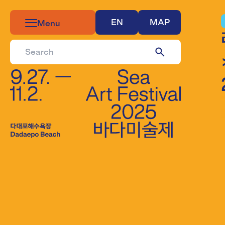
EN
MAP
Menu
>​​​​‌ ‍ ​‍​‍‌‍ ‌ ​‍‌‍‍‌‌‍‌ ‌‍‍‌‌‍ ‍​‍​‍​ ‍‍​‍​‍‌ ​ ‌‍​‌‌‍ ‍‌‍‍‌‌ ‌​‌ ‍‌​‍ ‍‌‍‍‌‌‍ ​‍​‍​‍ ​​‍​‍‌‍‍​‌ ​‍‌‍‌‌‌‍‌‍​‍​‍​ ‍‍​‍​‍‌‍‍​‌ ‌​‌ ‌​‌ ​​‌ ​ ​ ‍‍​‍ ​‍ ‌ ​ ‌‍​‌‌‍‌‍​ ​‍​ ​​​ ​‍​ ‌‌​‍ ‍‌ ​ ‌‍​‌‌‍ ‍‌‍‍‌‌ ‌​‌ ‍‌​‍ ‍‌ ​ ‌ ‌​‌ ‌‌‌‍‌​‌‍‍‌‌‍ ​‍ ‌‍‍‌‌‍ ‍‌ ‌​‌‍‌‌‌‍ ‍‌ ‌​​‍ ‌‍‌‌‌‍‌​‌‍‍‌‌ ‌​​‍ ‌‍ ‌‌‍ ‌‍‌​‌‍‌‌​ ‌‌ ​​‌ ​‍‌‍‌‌‌ ​ ‌‍‌‌‌‍ ‍‌ ‌​‌‍​‌‌ ‌​‌‍‍‌‌‍ ‌‍ ‍​ ‍ ‌‍‍‌‌‍‌​​ ‌​ ‌‌​ ‍​‌‍‌‍‌‍​ ​ ​​‌‍‌​​ ​ ​ ​​​‍ ‌‌‍‌​‌‍‌‍‌‍‌‌​ ​ ​‍ ‌​ 