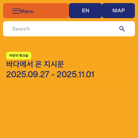
EN
MAP
Menu
어린이 워크숍​​​​‌ ‍ ​‍​‍‌‍ ‌ ​‍‌‍‍‌‌‍‌ ‌‍‍‌‌‍ ‍​‍​‍​ ‍‍​‍​‍‌ ​ ‌‍​‌‌‍ ‍‌‍‍‌‌ ‌​‌ ‍‌​‍ ‍‌‍‍‌‌‍ ​‍​‍​‍ ​​‍​‍‌‍‍​‌ ​‍‌‍‌‌‌‍‌‍​‍​‍​ ‍‍​‍​‍‌‍‍​‌ ‌​‌ ‌​‌ ​​‌ ​ ​ ‍‍​‍ ​‍ ‌ ​ ‌‍​‌‌‍‌‍​ ​‍​ ​​​ ​‍​ ‌‌​‍ ‍‌ ​ ‌‍​‌‌‍ ‍‌‍‍‌‌ ‌​‌ ‍‌​‍ ‍‌ ​ ‌ ‌​‌ ‌‌‌‍‌​‌‍‍‌‌‍ ​‍ ‌‍‍‌‌‍ ‍‌ ‌​‌‍‌‌‌‍ ‍‌ ‌​​‍ ‌‍‌‌‌‍‌​‌‍‍‌‌ ‌​​‍ ‌‍ ‌‌‍ ‌‍‌​‌‍‌‌​ ‌‌ ​​‌ ​‍‌‍‌‌‌ ​ ‌‍‌‌‌‍ ‍‌ ‌​‌‍​‌‌ ‌​‌‍‍‌‌‍ ‌‍ ‍​ ‍ ‌‍‍‌‌‍‌​​ ‌​ ‌​‌‍‌‍​ ‌​‌‍‌‍​ ​ ​ ‌ ​ ​‍​ ‌‌​‍ ‌​ ‌‍‌‍‌‌​ ‌‌​ ‌ ​‍ ‌​ ‌​​ ‌ ‌‍​ ​ ​​​‍ ‌‌‍​‌‌‍​‍‌‍‌‍‌‍‌‌​‍ ‌​ ‌ ‌‍‌‌​ ​​​ ‌ ​ ‌‍‌‍‌‌‌‍​ ‌‍‌​‌‍‌‌‌‍‌‌‌‍‌‌‌‍​ ​ ‍ ‌ ‌​‌ ‍‌‌ ​​‌‍‌‌​ ‌‌ ​​‌ ​‍‌‍ ‌‍‌ ‌ ​‍‌‍​‌‌‍ ‌‌‌‌​‌‍​‌‌‍‌ ​ ‍ ‌ ​​‌‍​‌‌ ‌​‌‍‍​​ ‌‌‍ ‍‌‍​‌‌‍ ‌‌‍‌‌​ ‌‍​‍‌‍​‌‌ ​ ‌‍‌‌‌‌‌‌‌ ​‍‌‍ ​​ ‌‌‍‍​‌ ‌​‌ ‌​‌ ​​‌ ​ ​‍‌‌​ ​ ‌​​‌​‍‌‌​ ​‍‌​‌‍​‍‌‌​ ​‍‌​‌‍‌ ​ ‌‍​‌‌‍‌‍​ ​‍​ ​​​ ​‍​ ‌‌​‍ ‍‌ ​ ‌‍​‌‌‍ ‍‌‍‍‌‌ ‌​‌ ‍‌​‍ ‍‌ ​ ‌ ‌​‌ ‌‌‌‍‌​‌‍‍‌‌‍ ​‍‌‍‌‍‍‌‌‍‌​​ ‌​ ‌​‌‍‌‍​ ‌​‌‍‌‍​ ​ ​ ‌ ​ ​‍​ ‌‌​‍ ‌​ ‌‍‌‍‌‌​ ‌‌​ ‌ ​‍ ‌​ ‌​​ ‌ ‌‍​ ​ ​​​‍ ‌‌‍​‌‌‍​‍‌‍‌‍‌‍‌‌​‍ ‌​ ‌ ‌‍‌‌​ ​​​ ‌ ​ ‌‍‌‍‌‌‌‍​ ‌‍‌​‌‍‌‌‌‍‌‌‌‍‌‌‌‍​ ​‍‌‍‌ ‌​‌ ‍‌‌ ​​‌‍‌‌​ ‌‌ ​​‌ ​‍‌‍ ‌‍‌ ‌ ​‍‌‍​‌‌‍ ‌‌‌‌​‌‍​‌‌‍‌ ​‍‌‍‌ ​​‌‍​‌‌ ‌​‌‍‍​​ ‌‌‍ ‍‌‍​‌‌‍ ‌‌‍‌‌​‍‌‍‌ ​​‌‍‌‌‌ ​‍‌ ​ ‌ ​​‌‍‌‌‌‍​ ‌ ‌​‌‍‍‌‌ ‌‍‌‍‌‌​ ‌‌ ​​‌ ‌‌‌‍​‍‌‍ ​‌‍‍‌‌ ​ ‌‍‍​‌‍‌‌‌‍‌​​‍​‍‌ ‌
바다에서 온 지시문​​​​‌ ‍ ​‍​‍‌‍ ‌ ​‍‌‍‍‌‌‍‌ ‌‍‍‌‌‍ ‍​‍​‍​ ‍‍​‍​‍‌ ​ ‌‍​‌‌‍ ‍‌‍‍‌‌ ‌​‌ ‍‌​‍ ‍‌‍‍‌‌‍ ​‍​‍​‍ ​​‍​‍‌‍‍​‌ ​‍‌‍‌‌‌‍‌‍​‍​‍​ ‍‍​‍​‍‌‍‍​‌ ‌​‌ ‌​‌ ​​‌ ​ ​ ‍‍​‍ ​‍ ‌ ​ ‌‍​‌‌‍‌‍​ ​‍​ ​​​ ​‍​ ‌‌​‍ ‍‌ ​ ‌‍​‌‌‍ ‍‌‍‍‌‌ ‌​‌ ‍‌​‍ ‍‌ ​ ‌ ‌​‌ ‌‌‌‍‌​‌‍‍‌‌‍ ​‍ ‌‍‍‌‌‍ ‍‌ ‌​‌‍‌‌‌‍ ‍‌ ‌​​‍ ‌‍‌‌‌‍‌​‌‍‍‌‌ ‌​​‍ ‌‍ ‌‌‍ ‌‍‌​‌‍‌‌​ ‌‌ ​​‌ ​‍‌‍‌‌‌ ​ ‌‍‌‌‌‍ ‍‌ ‌​‌‍​‌‌ ‌​‌‍‍‌‌‍ ‌‍ ‍​ ‍ ‌‍‍‌‌‍‌​​ ‌​ ​‌​ ​‌​ ​​​ ‍​​ ‍‌‌‍​‍​ ‌ ​ ​ ​‍ ‌​ ‍​​ ​ ‌‍‌​‌‍​ ​‍ ‌​ ‌​​ ​‍‌‍​‍​ ​​​‍ ‌​ ‍‌​ ‌‌​ ​​‌‍​‍​‍ ‌​ ​ ​ ‌‍​ ‌‌‌‍‌​​ ​‌‌‍​‌‌‍​‌​ ​‌​ ​​‌‍​ ‌‍‌‌‌‍‌​​ ‍ ‌ ‌​‌ ‍‌‌ ​​‌‍‌‌​ ‌‌ ​​‌ ​‍‌‍ ‌‍‌ ‌ ​‍‌‍​‌‌‍ ‌​ ‍ ‌ ​​‌‍​‌‌ ‌​‌‍‍​​ ‌‌‍ ‍‌‍​‌‌‍ ‌‌‍‌‌​ ‌‍​‍‌‍​‌‌ ​ ‌‍‌‌‌‌‌‌‌ ​‍‌‍ ​​ ‌‌‍‍​‌ ‌​‌ ‌​‌ ​​‌ ​ ​‍‌‌​ ​ ‌​​‌​‍‌‌​ ​‍‌​‌‍​‍‌‌​ ​‍‌​‌‍‌ ​ ‌‍​‌‌‍‌‍​ ​‍​ ​​​ ​‍​ ‌‌​‍ ‍‌ ​ ‌‍​‌‌‍ ‍‌‍‍‌‌ ‌​‌ ‍‌​‍ ‍‌ ​ ‌ ‌​‌ ‌‌‌‍‌​‌‍‍‌‌‍ ​‍‌‍‌‍‍‌‌‍‌​​ ‌​ ​‌​ ​‌​ ​​​ ‍​​ ‍‌‌‍​‍​ ‌ ​ ​ ​‍ ‌​ ‍​​ ​ ‌‍‌​‌‍​ ​‍ ‌​ ‌​​ ​‍‌‍​‍​ ​​​‍ ‌​ ‍‌​ ‌‌​ ​​‌‍​‍​‍ ‌​ ​ ​ ‌‍​ ‌‌‌‍‌​​ ​‌‌‍​‌‌‍​‌​ ​‌​ ​​‌‍​ ‌‍‌‌‌‍‌​​‍‌‍‌ ‌​‌ ‍‌‌ ​​‌‍‌‌​ ‌‌ ​​‌ ​‍‌‍ ‌‍‌ ‌ ​‍‌‍​‌‌‍ ‌​‍‌‍‌ ​​‌‍​‌‌ ‌​‌‍‍​​ ‌‌‍ ‍‌‍​‌‌‍ ‌‌‍‌‌​‍‌‍‌ ​​‌‍‌‌‌ ​‍‌ ​ ‌ ​​‌‍‌‌‌‍​ ‌ ‌​‌‍‍‌‌ ‌‍‌‍‌‌​ ‌‌ ​​‌ ‌‌‌‍​‍‌‍ ​‌‍‍‌‌ ​ ‌‍‍​‌‍‌‌‌‍‌​​‍​‍‌ ‌
2025.09.27
- 2025.11.01